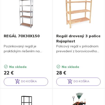
REGÁL 70X30X150
Regál drevený 3 police
Rojaplast
Pozinkovaný regál je
Policový regál v prírodnom
praktickým riešením na
prevedení z borovicového
uloženie tovaru, materiálu
dreva.
alebo náradia.
Na sklade
Na sklade
22
€
28
€
DO KOŠÍKA
DO KOŠÍKA
Alternative:
Alternative: