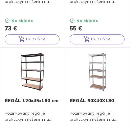
praktickým riešením na
praktickým riešením na
uloženie tovaru, materiálu
uloženie tovaru, materiálu
alebo náradia.
alebo náradia.
Na sklade
Na sklade
73
€
55
€
DO KOŠÍKA
DO KOŠÍKA
Alternative:
Alternative:
REGÁL 120x45x180 cm
REGÁL 90X40X180
Pozinkovaný regál je
Pozinkovaný regál je
praktickým riešením na
praktickým riešením na
uloženie tovaru, materiálu
uloženie tovaru, materiálu