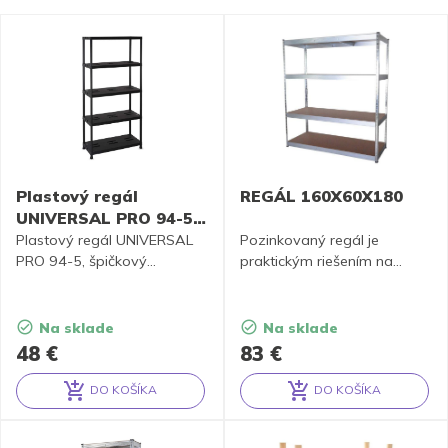
Plastový regál
REGÁL 160X60X180
UNIVERSAL PRO 94-5,
čierna
Plastový regál UNIVERSAL
Pozinkovaný regál je
PRO 94-5, špičkový
praktickým riešením na
pomocník na skladovanie
uloženie tovaru, materiálu
vecí.
alebo náradia.
Na sklade
Na sklade
48
€
83
€
DO KOŠÍKA
DO KOŠÍKA
Alternative:
Alternative: