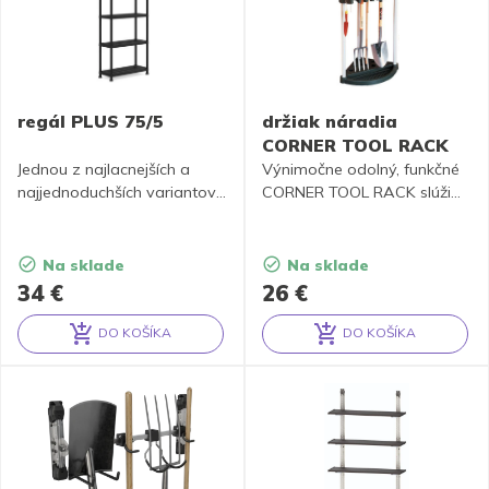
regál PLUS 75/5
držiak náradia
CORNER TOOL RACK
Jednou z najlacnejších a
Výnimočne odolný, funkčné
najjednoduchších variantov
CORNER TOOL RACK slúži
pre uskladnenie vecí sú
na uloženie rôznych
plastové regály. Policový
záhradných nástrojov. Je
regál PLUS 75/5 vás poteší
vybavený háčiky a
Na sklade
Na sklade
celkovú nosnosťou až 125
špeciálnym držadlom pre
34
€
26
€
kg, jednoduchou montážou
upevnenie príslušenstva, ako
bez potreby náradia aj
sú lopaty, hrable atď.
DO KOŠÍKA
DO KOŠÍKA
spojovacím systémom. -
Montáž je jednoduchá a
Alternative:
Alternative:
každá z 5 poličiek unesie až
materiál zaručuje dlhú
25 kg- jednoduchá montáž
životnosť výrobku.
bez potreby náradie- regály
sa medzi sebou dajú spájať
v pevný regálový systém-