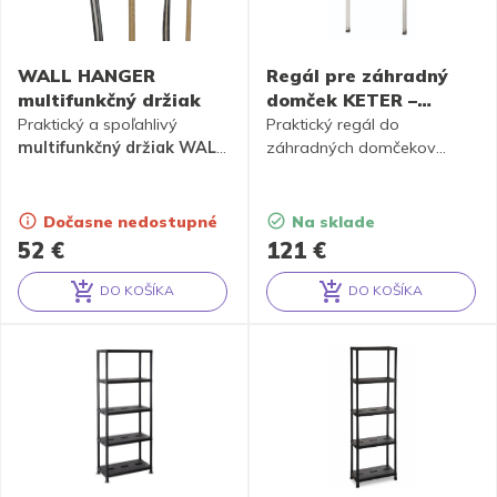
balenie obsahuje aj
súčiastky pre primontovanie
k mu- zvýšenej nohy
umožňujú zametanie
WALL HANGER
Regál pre záhradný
podlahy pod regálem-
multifunkčný držiak
domček KETER –
vhodný do domácnosti,
Shelving Kit 100
Praktický a spoľahlivý
Praktický regál do
garáží, skladov a pod.
multifunkčný držiak WALL
záhradných domčekov
HANGER
– moderné riešenie
značky Keter.
organizácie pre všetkých
záhradných nadšencov.
Dočasne nedostupné
Na sklade
52
€
121
€
DO KOŠÍKA
DO KOŠÍKA
Alternative:
Alternative: