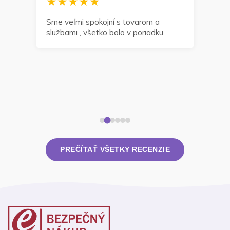
★★★★★
★
a
Sme veľmi spokojní s tovarom a
Môž
službami , všetko bolo v poriadku
odp
zak
navr
dní 
takt
rieš
PREČÍTAŤ VŠETKY RECENZIE