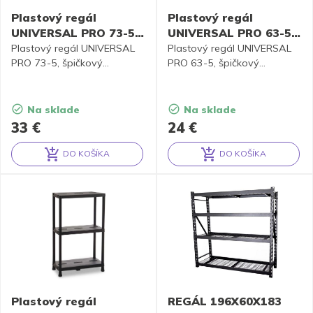
Plastový regál
Plastový regál
UNIVERSAL PRO 73-5,
UNIVERSAL PRO 63-5,
čierna
čierna
Plastový regál UNIVERSAL
Plastový regál UNIVERSAL
PRO 73-5, špičkový
PRO 63-5, špičkový
pomocník na skladovanie
pomocník na skladovanie
vecí.
vecí.
Na sklade
Na sklade
33
€
24
€
DO KOŠÍKA
DO KOŠÍKA
Alternative:
Alternative:
Plastový regál
REGÁL 196X60X183