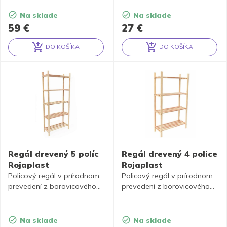
alebo náradia.
alebo náradia.
Na sklade
Na sklade
59
€
27
€
DO KOŠÍKA
DO KOŠÍKA
Alternative:
Alternative:
Regál drevený 5 políc
Regál drevený 4 police
Rojaplast
Rojaplast
Policový regál v prírodnom
Policový regál v prírodnom
prevedení z borovicového
prevedení z borovicového
dreva.
dreva.
Na sklade
Na sklade