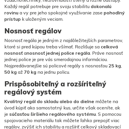
Každý regál potrebuje pre svoju stabilitu
dokonalú
rovinu
a vy pre jeho spokojné využívanie zase
pohodlný
prístup
k uloženým veciam.
Nosnosť regálov
Nosnosť regála je jedným z najdôležitejších parametrov,
ktoré si pred kúpou treba všímať. Rozlišuje sa
celková
nosnosť
a
nosnosť jednej police regála
. Práve nosnosť
jednej police je pre vás smerodajnou informáciou.
Najpredávanejšie sú policové regály s nosnosťou
25 kg
,
50 kg
až
70 kg
na jednu policu.
Prispôsobiteľný a rozšíriteľný
regálový systém
Kvalitný regál do skladu alebo do dielne
môžete na
úvod kúpiť ako samostatný kus, určite však oceníte, ak
je
súčasťou širšieho regálového systému
. S pomocou
spojovacieho materiálu tak môžete ľahko prepojiť viac
regálov, zvýšiť ich stabilitu a rozšíriť celkový skladovací