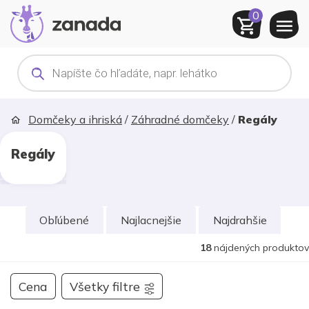
0
Products
search
Domčeky a ihriská
/
Záhradné domčeky
/
Regály
Regály
Obľúbené
Najlacnejšie
Najdrahšie
18
nájdených produktov
Cena
Všetky filtre