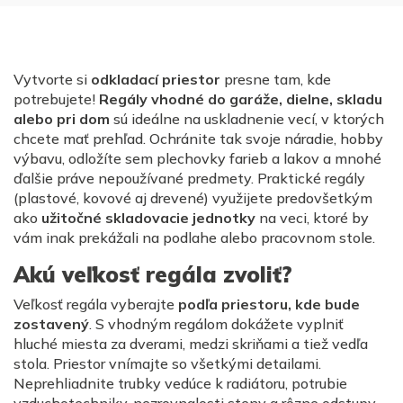
Vytvorte si
odkladací priestor
presne tam, kde
potrebujete!
Regály vhodné do garáže, dielne, skladu
alebo pri dom
sú ideálne na uskladnenie vecí, v ktorých
chcete mať prehľad. Ochránite tak svoje náradie, hobby
výbavu, odložíte sem plechovky farieb a lakov a mnohé
ďalšie práve nepoužívané predmety. Praktické regály
(plastové, kovové aj drevené) využijete predovšetkým
ako
užitočné skladovacie jednotky
na veci, ktoré by
vám inak prekážali na podlahe alebo pracovnom stole.
Akú veľkosť regála zvoliť?
Veľkosť regála vyberajte
podľa priestoru, kde bude
zostavený
. S vhodným regálom dokážete vyplniť
hluché miesta za dverami, medzi skriňami a tiež vedľa
stola. Priestor vnímajte so všetkými detailami.
Neprehliadnite trubky vedúce k radiátoru, potrubie
vzduchotechniky, nezrovnalosti steny a rôzne odstupy.