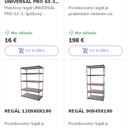
UNIVERSAL PRO 63-3,
čierna
Plastový regál UNIVERSAL
Pozinkovaný regál je
PRO 63-3, špičkový
praktickým riešením na
pomocník na skladovanie
uloženie tovaru, materiálu
vecí.
alebo náradia.
Na sklade
Na sklade
16
€
198
€
DO KOŠÍKA
DO KOŠÍKA
Alternative:
Alternative:
REGÁL 120X60X180
REGÁL 90X45X180
Pozinkovaný regál je
Pozinkovaný regál je