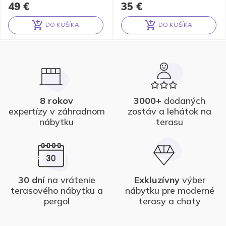
49
€
35
€
DO KOŠÍKA
DO KOŠÍKA
Alternative:
Alternative:
8 rokov
3000+
dodaných
expertízy v záhradnom
zostáv a lehátok na
nábytku
terasu
30 dní
na vrátenie
Exkluzívny
výber
terasového nábytku a
nábytku pre moderné
pergol
terasy a chaty