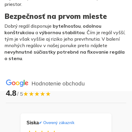
priestor.
Bezpečnosť na prvom mieste
Dobrý regál disponuje
byteľnosťou
,
odolnou
konštrukciou
a
výbornou stabilitou
. Čím je regál vyšší,
tým je však vyššie aj riziko jeho prevrhnutia. V balení
mnohých regálov v našej ponuke preto nájdete
nevyhnutné súčiastky potrebné na fixovanie regála
o stenu
.
Hodnotenie obchodu
4.8
★★★★★
/ 5
Siska
Dan
ník
✔ Overený zákazník