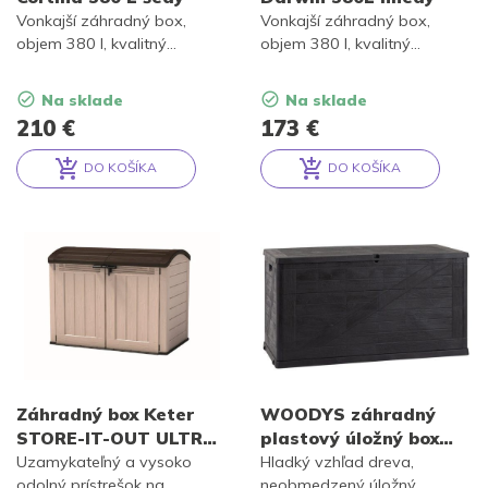
Vonkajší záhradný box,
Vonkajší záhradný box,
objem 380 l, kvalitný
objem 380 l, kvalitný
materiál Evotech, odolnosť
materiál Evotech, odolnosť
voči poveternostným
voči poveternostným
Na sklade
Na sklade
vplyvom, vode a UV žiareniu,
vplyvom, vode a UV žiareniu,
210
€
173
€
bezpečné otváranie veka
bezpečné otváranie veka
vďaka hydraulickému
vďaka hydraulickému
DO KOŠÍKA
DO KOŠÍKA
piestovému systému, po
piestovému systému, po
Alternative:
Alternative:
zatvorení 2 miesta na
zatvorení 2 miesta na
sedenie. Šedá farba.
sedenie. Hnedá farba.
Záhradný box Keter
WOODYS záhradný
STORE-IT-OUT ULTRA
plastový úložný box
CRT béžový / hnedý
420 L – grafit
Uzamykateľný a vysoko
Hladký vzhľad dreva,
odolný prístrešok na
neobmedzený úložný