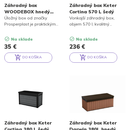
Záhradný box
Záhradný box Keter
WOODEBOX hnedý
Cortina 570 L šedý
190L
Úložný box od značky
Vonkajší záhradný box,
Prosperplast je praktickým
objem 570 l, kvalitný
pomocníkom do vonkajších
materiál Evotech, odolnosť
priestorov.
voči poveternostným
Na sklade
Na sklade
vplyvom, vode a UV žiareniu,
35
€
236
€
bezpečné otváranie veka
vďaka hydraulickému
DO KOŠÍKA
DO KOŠÍKA
piestovému systému, po
Alternative:
Alternative:
zatvorení 2 miesta na
sedenie. Šedá farba.
Záhradný box Keter
Záhradný box Keter
Cortina 380 L šedý
Darwin 380L hnedý