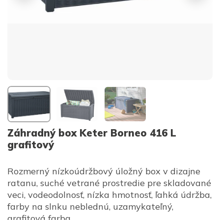
Záhradný box Keter Borneo 416 L
grafitový
Rozmerný nízkoúdržbový úložný box v dizajne
ratanu, suché vetrané prostredie pre skladované
veci, vodeodolnosť, nízka hmotnosť, ľahká údržba,
farby na slnku neblednú, uzamykateľný,
grafitová farba.