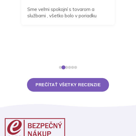
a
Sme veľmi spokojní s tovarom a
Môž
službami , všetko bolo v poriadku
odp
zak
navr
dní 
takt
rieš
PREČÍTAŤ VŠETKY RECENZIE