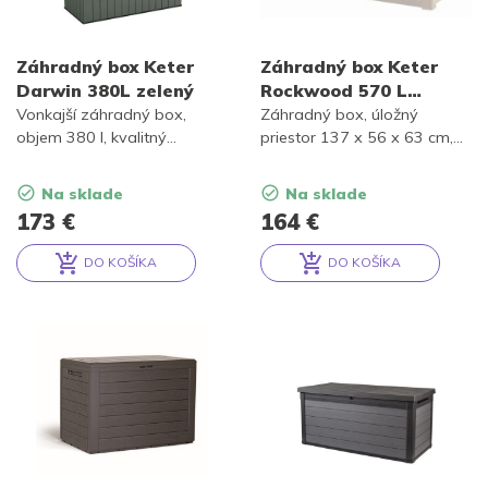
Záhradný box Keter
Záhradný box Keter
Darwin 380L zelený
Rockwood 570 L
krémový
Vonkajší záhradný box,
Záhradný box, úložný
objem 380 l, kvalitný
priestor 137 x 56 x 63 cm,
materiál Evotech, odolnosť
kapacita 570 l, 220kg
voči poveternostným
nosnosť, podlahový panel
Na sklade
Na sklade
vplyvom, vode a UV žiareniu,
chráni proti vode, bahnu,
173
€
164
€
bezpečné otváranie veka
prachu a nečistotám,
vďaka hydraulickému
vystuženie rebrovými
DO KOŠÍKA
DO KOŠÍKA
piestovému systému, po
segmentmi.
Alternative:
Alternative:
zatvorení 2 miesta na
Polypropylénová živica,
sedenie. Zelená farba.
imitácia dreva. Krémová
farba.