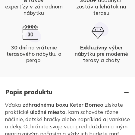
8 rokov
3000+
dodaných
expertízy v záhradnom
zostáv a lehátok na
nábytku
terasu
30 dní
na vrátenie
Exkluzívny
výber
terasového nábytku a
nábytku pre moderné
pergol
terasy a chaty
Popis produktu
Vďaka
záhradnému boxu Keter Borneo
získate
praktické
úložné miesto,
kam schováte rôzne
náčinie, detské hračky alebo napríklad aj vankúše
a deky. Ochránite svoje veci pred dažďom a iným
nepriaznivým počasím a vždy ich budete mať,