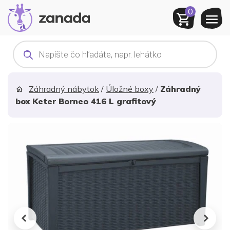
0
Products
search
Záhradný nábytok
/
Úložné boxy
/
Záhradný
box Keter Borneo 416 L grafitový