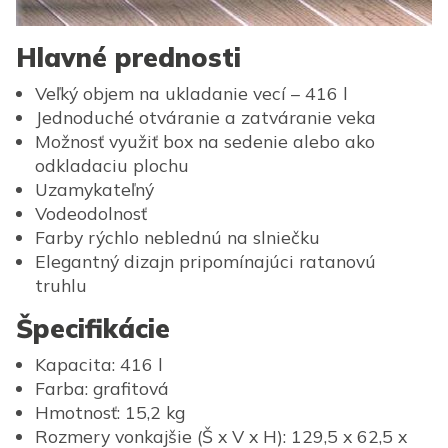
Hlavné prednosti
Veľký objem na ukladanie vecí – 416 l
Jednoduché otváranie a zatváranie veka
Možnosť využiť box na sedenie alebo ako
odkladaciu plochu
Uzamykateľný
Vodeodolnosť
Farby rýchlo neblednú na slniečku
Elegantný dizajn pripomínajúci ratanovú
truhlu
Špecifikácie
Kapacita: 416 l
Farba: grafitová
Hmotnosť: 15,2 kg
Rozmery vonkajšie (Š x V x H): 129,5 x 62,5 x