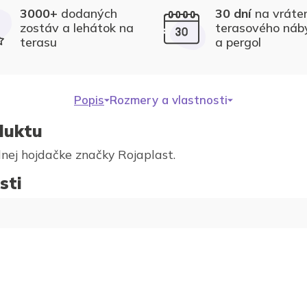
30 dní
na vráte
3000+
dodaných
terasového náb
zostáv a lehátok na
a pergol
terasu
Popis
Rozmery a vlastnosti
duktu
nej hojdačke značky Rojaplast.
sti