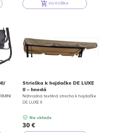
DO KOŠÍKA
Alternative:
NI/
Strieška k hojdačke DE LUXE
II – hnedá
RIMINI
Náhradná textilná strecha k hojdačke
DE LUXE II
Na sklade
30
€