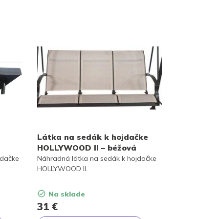
Látka na sedák k hojdačke
HOLLYWOOD II – béžová
jdačke
Náhradná látka na sedák k hojdačke
HOLLYWOOD II.
Na sklade
31
€