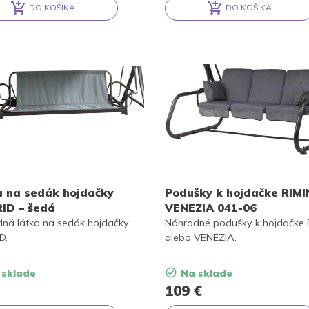
DO KOŠÍKA
DO KOŠÍKA
ative:
Alternative:
 na sedák hojdačky
Podušky k hojdačke RIMI
ID – šedá
VENEZIA 041-06
ná látka na sedák hojdačky
Náhradné podušky k hojdačke 
D.
alebo VENEZIA.
 sklade
Na sklade
109
€