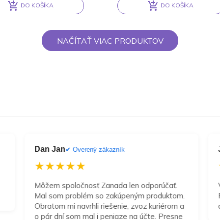
DO KOŠÍKA
DO KOŠÍKA
ative:
Alternative:
NAČÍTAŤ VIAC PRODUKTOV
Dan Jan
✔ Overený zákazník
★★★★★
Môžem spoločnosť Zanada len odporúčať.
Mal som problém so zakúpeným produktom.
Obratom mi navrhli riešenie, zvoz kuriérom a
o pár dní som mal i peniaze na účte. Presne