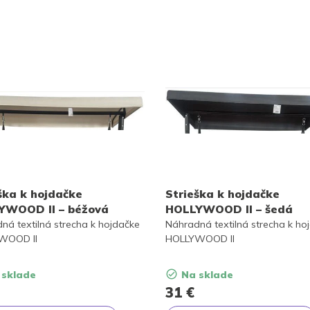
ška k hojdačke
Strieška k hojdačke
YWOOD II – béžová
HOLLYWOOD II – šedá
ná textilná strecha k hojdačke
Náhradná textilná strecha k ho
WOOD II
HOLLYWOOD II
 sklade
Na sklade
31
€