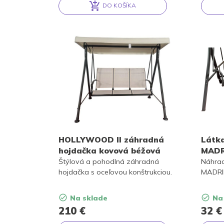
DO KOŠÍKA
Alternative:
Altern
HOLLYWOOD II záhradná
Látka
hojdačka kovová béžová
MADR
Štýlová a pohodlná záhradná
Náhrad
hojdačka s oceľovou konštrukciou.
MADRI
Na sklade
Na
210
€
32
€