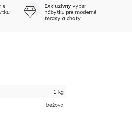
nie
Exkluzívny
výber
ytku
nábytku pre moderné
terasy a chaty
1 kg
béžová