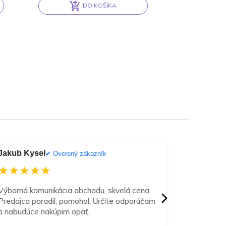
DO KOŠÍKA
Alternative:
Jakub Kysel
Matus Zel
✔ Overený zákazník
★★★★★
★★★
Výborná komunikácia obchodu, skvelá cena.
Super príst
Predajca poradil, pomohol. Určite odporúčam
cena/kvali
a nabudúce nakúpim opäť.
na relax a 