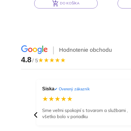
DO KOŠÍKA
Alternative:
Altern
|
Hodnotenie obchodu
4.8
★★★★★
/ 5
Siska
zník
✔ Overený zákazník
★★★★★
ca
Sme veľmi spokojní s tovarom a službami ,
všetko bolo v poriadku