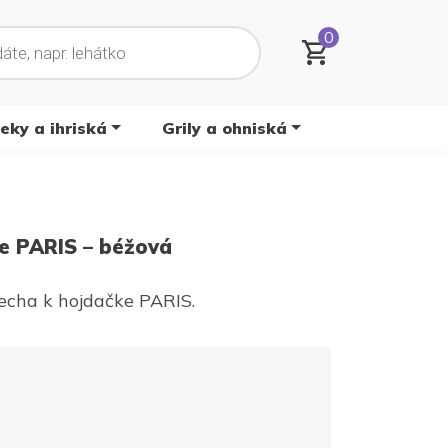
0
ky a ihriská
Grily a ohniská
ke PARIS – béžová
echa k hojdačke PARIS.