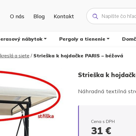
Products
search
O nás
Blog
Kontakt
terasový nábytok
Pergoly a tienenie
Domče
kreslá a siete
/
Strieška k hojdačke PARIS – béžová
Strieška k hojdač
Náhradná textilná str
Cena s DPH
31
€