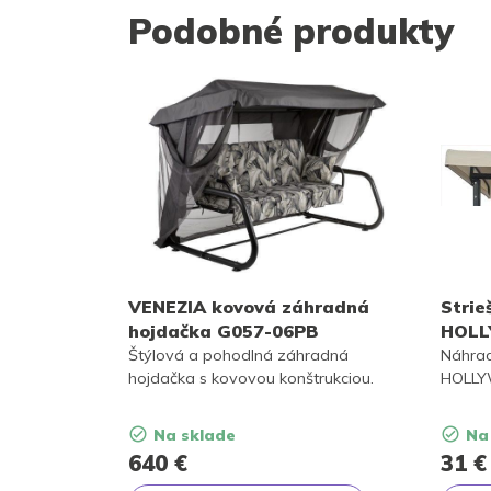
Podobné produkty
VENEZIA kovová záhradná
Strie
hojdačka G057-06PB
HOLL
Štýlová a pohodlná záhradná
Náhrad
hojdačka s kovovou konštrukciou.
HOLLY
Na sklade
Na
640
€
31
€