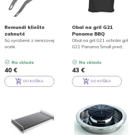
Remundi kliešte
Obal na gril G21
zahnuté
Panama BBQ
Sú vyrobené z nerezovej
Obal na gril G21 ochráni gril
ocele.
G21 Panama Small pred
dažďom, prachom, vetrom a
inými narušiteľmi. Plachta na
Na sklade
Na sklade
gril zaistí vášmu grilu
40
€
43
€
starostlivosť, ktorú si zaslúži.
DO KOŠÍKA
DO KOŠÍKA
Alternative:
Alternative: