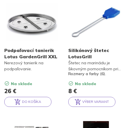
Podpaľovací tanierik
Silikónový štetec
Lotus GardenGrill XXL
LotusGrill
Nerezový tanierik na
Štetec na marinádu je
podpaľovanie.
šikovným pomocníkom pri
Rozmery a farby (6).
grilovaní.
Na sklade
Na sklade
26
€
8
€
DO KOŠÍKA
VÝBER VARIANT
Alternative:
Alternative: