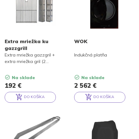
Extra mriežka ku
WOK
gazzgrill
Extra mriežka gazzgril +
Indukčná platňa
extra mriežka gril (2
protipožiarne vrchy).V cene 2
regulátory plameňa.
Na sklade
Na sklade
192
€
2 562
€
DO KOŠÍKA
DO KOŠÍKA
Alternative:
Alternative: