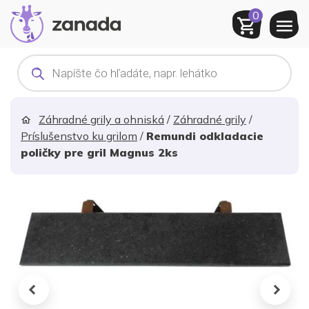
0
Products
search
Záhradné grily a ohniská
/
Záhradné grily
/
Príslušenstvo ku grilom
/
Remundi odkladacie
poličky pre gril Magnus 2ks