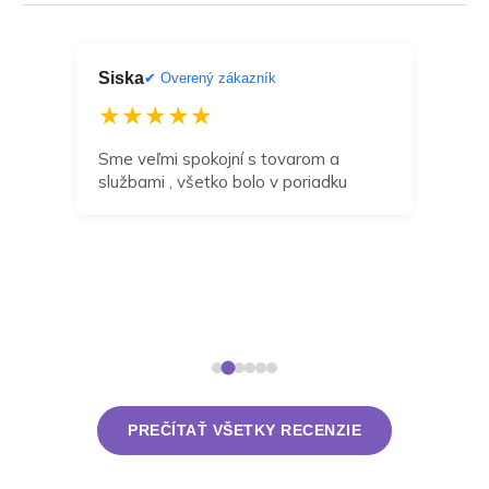
Siska
Dan
ník
✔ Overený zákazník
★★★★★
★
a
Sme veľmi spokojní s tovarom a
Môž
službami , všetko bolo v poriadku
odp
zak
navr
dní 
takt
rieš
PREČÍTAŤ VŠETKY RECENZIE