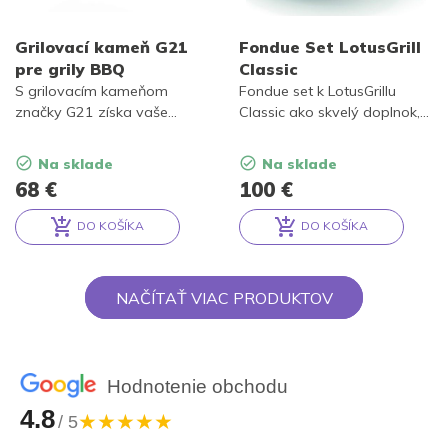
Grilovací kameň G21
Fondue Set LotusGrill
pre grily BBQ
Classic
S grilovacím kameňom
Fondue set k LotusGrillu
značky G21 získa vaše
Classic ako skvelý doplnok,
grilovanie nový rozmer.
ktorý dodá grilovaniu ďalší
rozmer.
Na sklade
Na sklade
68
€
100
€
DO KOŠÍKA
DO KOŠÍKA
Alternative:
Alternative:
NAČÍTAŤ VIAC PRODUKTOV
Hodnotenie obchodu
4.8
★★★★★
/ 5