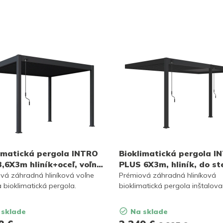
imatická pergola INTRO
Bioklimatická pergola I
,6X3m hliník+oceľ, voľne
PLUS 6X3m, hliník, do st
ca
vá záhradná hliníková voľne
Prémiová záhradná hliníková
a bioklimatická pergola.
bioklimatická pergola inštalov
steny.
 sklade
Na sklade