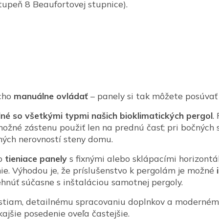
tupeň 8 Beaufortovej stupnice).
cho
manuálne ovládať
– panely si tak môžete posúvať 
né so všetkými typmi našich bioklimatických pergol
.
možné zástenu použiť len na prednú časť; pri bočných 
ých nerovností steny domu.
 o
tieniace panely
s fixnými alebo sklápacími horizont
ie. Výhodou je, že príslušenstvo k pergolám je možné
núť súčasne s inštaláciou samotnej pergoly.
stiam, detailnému spracovaniu doplnkov a modernému
kajšie posedenie oveľa častejšie.