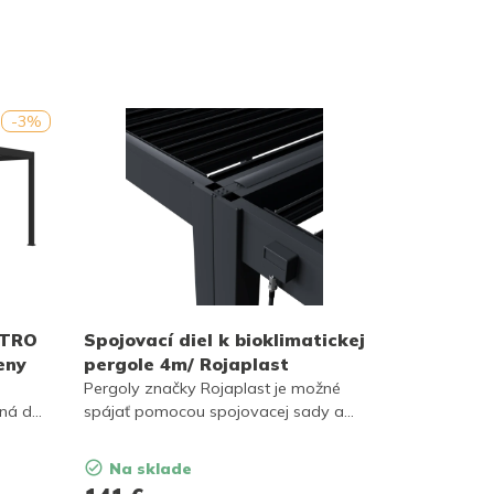
-3%
NTRO
Spojovací diel k bioklimatickej
eny
pergole 4m/ Rojaplast
Pergoly značky Rojaplast je možné
aná do
spájať pomocou spojovacej sady a
rozšíriť tak záhradné posedenie.
Na sklade