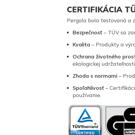
CERTIFIKÁCIA T
Pergola bola testovaná a z
Bezpečnosť
– TÜV sa zam
Kvalita
– Produkty a výro
Ochrana životného pros
ekologickej udržateľnosti
Zhoda s normami
– Prod
Spoľahlivosť
– Certifikác
používanie.