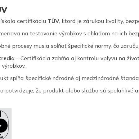
ÜV
ískala certifikáciu
TÜV
, ktorá je zárukou kvality, bezp
eriava na testovanie výrobkov s ohľadom na ich bezp
bné procesy musia spĺňať špecifické normy, čo zaručuj
tredia
– Certifikácia zahŕňa aj kontrolu vplyvu na živ
 výrobkov.
ukt spĺňa špecifické národné aj medzinárodné štandar
ia potvrdzuje, že produkt alebo služba sú spoľahlivé