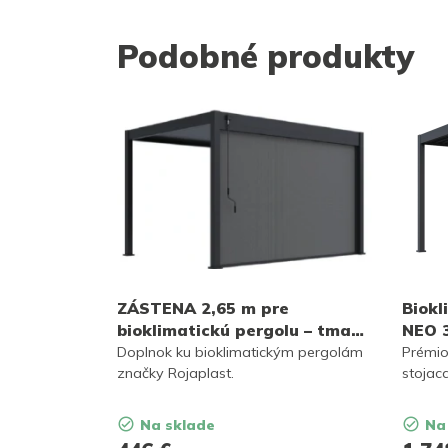
Podobné produkty
ZÁSTENA 2,65 m pre
Biokl
bioklimatickú pergolu – tmavo
NEO 3
šedá
stoja
Doplnok ku bioklimatickým pergolám
Prémio
značky Rojaplast.
stojac
Na sklade
Na