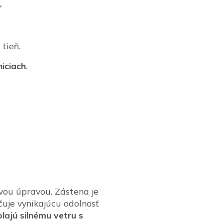
tieň.
niciach
.
vou úpravou. Zástena je
čuje vynikajúcu odolnosť
lajú silnému vetru s