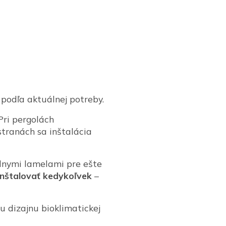
podľa aktuálnej potreby.
 Pri pergolách
stranách sa inštalácia
álnymi lamelami pre ešte
inštalovať kedykoľvek
–
 dizajnu bioklimatickej