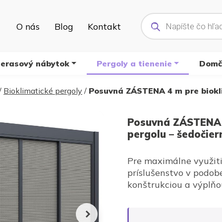
Products
search
O nás
Blog
Kontakt
terasový nábytok
Pergoly a tienenie
Domče
/
Bioklimatické pergoly
/
Posuvná ZÁSTENA 4 m pre biokli
Posuvná ZÁSTENA 4
pergolu – šedočier
Pre maximálne využiti
príslušenstvo v podo
konštrukciou a výplňou