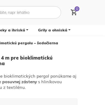
0
ky a ihriská
Grily a ohniská
matickú pergolu – šedočierna
 m pre bioklimatickú
na
e bioklimatických pergol ponúkame aj
be
posuvnej zásteny
s hliníkovou
 z textilénu.