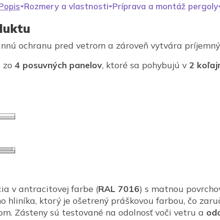
Popis
Rozmery a vlastnosti
Príprava a montáž pergoly
duktu
innú ochranu pred vetrom a zároveň vytvára príjemný 
á zo
4 posuvných panelov
, ktoré sa pohybujú v
2 koľaj
a v antracitovej farbe (
RAL 7016
) s matnou povrcho
o hliníka, ktorý je ošetrený práškovou farbou, čo zaru
om. Zásteny sú testované na odolnosť voči vetru a
odo