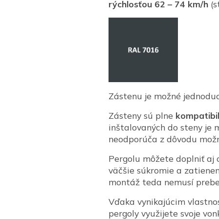
rýchlosťou 62 – 74 km/h
(s
Zástenu je možné jednodu
Zásteny sú plne
kompatibil
inštalovaných do steny je 
neodporúča z dôvodu možn
Pergolu môžete doplniť aj
väčšie súkromie a zatienen
montáž teda nemusí prebeh
Vďaka vynikajúcim vlastno
pergoly využijete svoje von