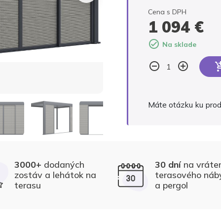
Cena s DPH
1 094
€
Na sklade
Alternative:
Máte otázku ku pro
30 dní
na vráte
3000+
dodaných
terasového náb
zostáv a lehátok na
a pergol
terasu