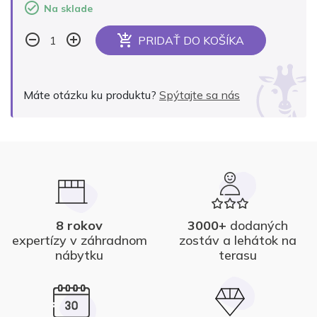
Na sklade
PRIDAŤ DO KOŠÍKA
Alternative:
Máte otázku ku produktu?
Spýtajte sa nás
8 rokov
3000+
dodaných
expertízy v záhradnom
zostáv a lehátok na
nábytku
terasu