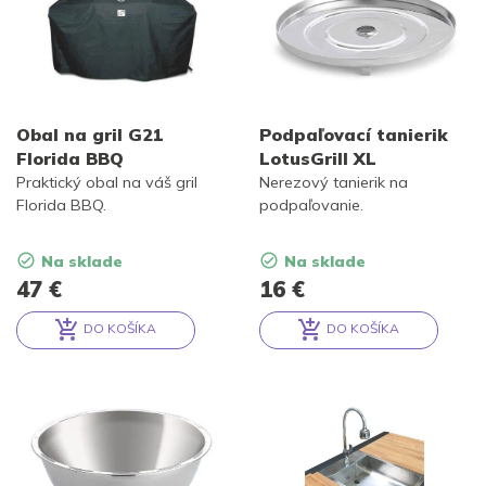
Obal na gril G21
Podpaľovací tanierik
Florida BBQ
LotusGrill XL
Praktický obal na váš gril
Nerezový tanierik na
Florida BBQ.
podpaľovanie.
Na sklade
Na sklade
47
€
16
€
DO KOŠÍKA
DO KOŠÍKA
Alternative:
Alternative: