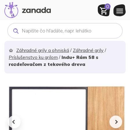
0
Products
search
Záhradné grily a ohniská
/
Záhradné grily
/
Príslušenstvo ku grilom
/
Indu+ Rám 58 s
rozdeľovačom z tekového dreva