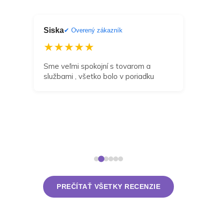
Siska
Dan
ník
✔ Overený zákazník
★★★★★
★
a
Sme veľmi spokojní s tovarom a
Môž
službami , všetko bolo v poriadku
odp
zak
navr
dní 
takt
rieš
PREČÍTAŤ VŠETKY RECENZIE