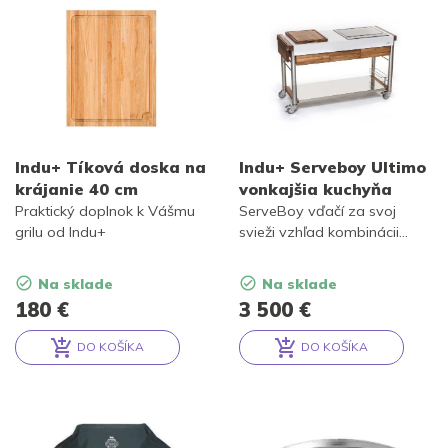
Indu+ Tíková doska na
Indu+ Serveboy Ultimo
krájanie 40 cm
vonkajšia kuchyňa
Praktický doplnok k Vášmu
ServeBoy vďačí za svoj
grilu od Indu+
svieži vzhľad kombinácii
bieleho práškovaného
hliníka, nehrdzavejúcej ocele
Na sklade
Na sklade
a masívneho teaku.
180
€
3 500
€
Nenápadné zaoblené detaily
z neho robia elegantný
DO KOŠÍKA
DO KOŠÍKA
doplnok interiéru alebo
Alternative:
Alternative:
exteriéru.