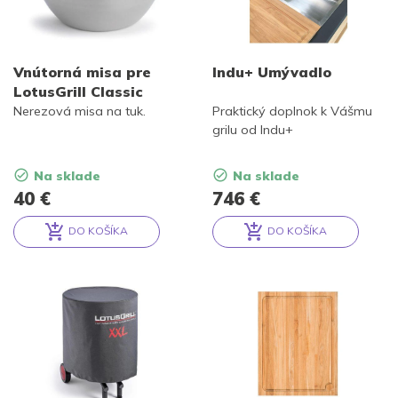
Vnútorná misa pre
Indu+ Umývadlo
LotusGrill Classic
Nerezová misa na tuk.
Praktický doplnok k Vášmu
grilu od Indu+
Na sklade
Na sklade
40
€
746
€
DO KOŠÍKA
DO KOŠÍKA
Alternative:
Alternative: