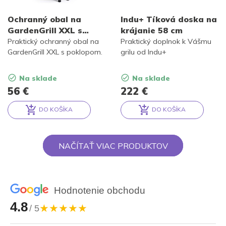
Ochranný obal na
Indu+ Tíková doska na
GardenGrill XXL s
krájanie 58 cm
poklopom
Praktický ochranný obal na
Praktický doplnok k Vášmu
GardenGrill XXL s poklopom.
grilu od Indu+
Na sklade
Na sklade
56
€
222
€
DO KOŠÍKA
DO KOŠÍKA
Alternative:
Alternative:
NAČÍTAŤ VIAC PRODUKTOV
Hodnotenie obchodu
4.8
★★★★★
/ 5