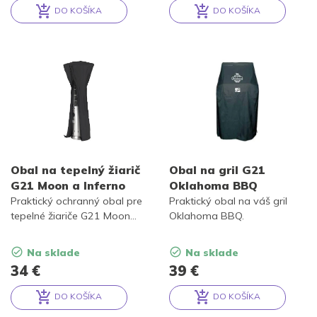
DO KOŠÍKA
DO KOŠÍKA
Alternative:
Alternative:
Obal na tepelný žiarič
Obal na gril G21
G21 Moon a Inferno
Oklahoma BBQ
Praktický ochranný obal pre
Praktický obal na váš gril
tepelné žiariče G21 Moon
Oklahoma BBQ.
alebo G21 Inferno. Obal je z
odolného nepremokavého
Na sklade
Na sklade
materiálu so zapínaním na
34
€
39
€
zips a dokonale sedí, takže
ochráni tepelné žiariče pred
DO KOŠÍKA
DO KOŠÍKA
nepriazňou počasia.