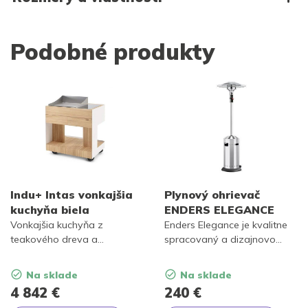
Podobné produkty
Indu+ Intas vonkajšia
Plynový ohrievač
kuchyňa biela
ENDERS ELEGANCE
Vonkajšia kuchyňa z
Enders Elegance je kvalitne
teakového dreva a
spracovaný a dizajnovo
lakovaného hliníku s
naozaj podarený vonkajší
možnosťou pripojenia na
plynový ohrievač.
Na sklade
Na sklade
plyn alebo elektrinu.
4 842
€
240
€