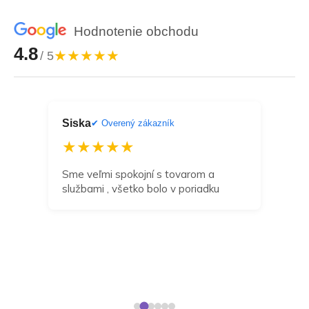
Hodnotenie obchodu
4.8
★★★★★
/ 5
Siska
Dan
ník
✔ Overený zákazník
★★★★★
★
a
Sme veľmi spokojní s tovarom a
Môž
službami , všetko bolo v poriadku
odp
zak
navr
dní 
takt
rieš