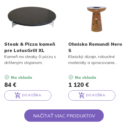
Steak & Pizza kameň
Ohnisko Remundi Nero
pre LotusGrill XL
S
Kameň na steaky či pizzu s
Klasický dizajn, robustné
drôteným stojanom.
materiály a spracovanie
vysokej kvality.
Na sklade
Na sklade
84
€
1 120
€
DO KOŠÍKA
DO KOŠÍKA
Alternative:
Alternative:
NAČÍTAŤ VIAC PRODUKTOV