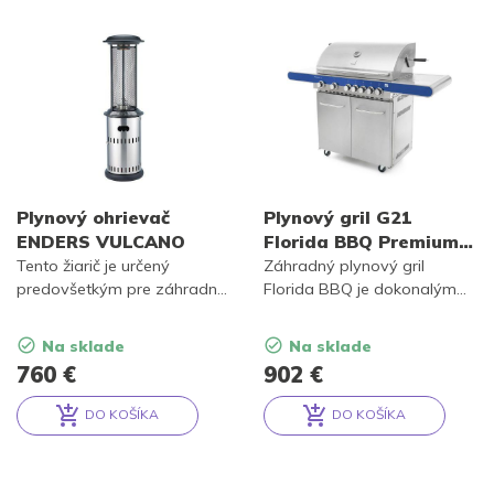
Alternative:
Alternative:
Plynový ohrievač
Plynový gril G21
ENDERS VULCANO
Florida BBQ Premium
line, Premium line, 7
Tento žiarič je určený
Záhradný plynový gril
predovšetkým pre záhradné
horákov + zadarmo
Florida BBQ je dokonalým
reštaurácie, rauty a koktaily,
spojením funkcií,
redukčný ventil
a to ako pre profesionálny
technologických vychytávok
Na sklade
Na sklade
catering, tak aj pre vašu
a ohromujúceho dizajnu.
760
€
902
€
súkromnú párty.
Nerezový gril so 7 horákmi
(7 x 4 kW), prakticky
DO KOŠÍKA
DO KOŠÍKA
riešenými odkladacími
Alternative:
Alternative:
plochami aj teplomerom vo
veku stojí za pozornosť.