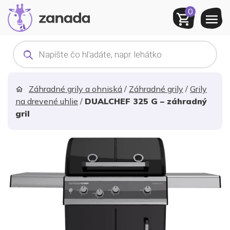
0
Products
search
Záhradné grily a ohniská
/
Záhradné grily
/
Grily
na drevené uhlie
/
DUALCHEF 325 G – záhradný
gril