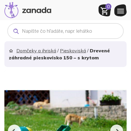
0
Products
search
Domčeky a ihriská
/
Pieskoviská
/
Drevené
záhradné pieskovisko 150 – s krytom