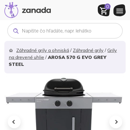
0
Products
search
Záhradné grily a ohniská
/
Záhradné grily
/
Grily
na drevené uhlie
/
AROSA 570 G EVO GREY
STEEL