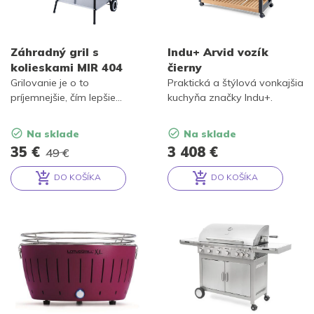
Záhradný gril s
Indu+ Arvid vozík
kolieskami MIR 404
čierny
Grilovanie je o to
Praktická a štýlová vonkajšia
príjemnejšie, čím lepšie
kuchyňa značky Indu+.
vybavenie máme.
Záhradný
gril na kolesách
MIR404 je
Na sklade
Na sklade
ideálny pre každého, vďaka
Pôvodná
Aktuálna
35
€
3 408
€
49
€
jeho
mobilite a
cena
cena
nenáročnosti
môže byť
DO KOŠÍKA
DO KOŠÍKA
vašim spoločníkom aj na
bola:
je:
Alternative:
Alternative:
cestách.
49 €.
35 €.