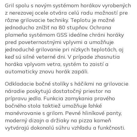
Gril spolu s novým systémom horákov vyrobených
z nerezovej ocele otvára celú radu možností pre
rôzne grilovacie techniky. Teplotu je možné
jednoducho znížiť na 80 stupňov. Ochrana
plameňa systémom GSS ideálne chráni horáky
pred poveternostnými vplyvmi a umožňuje
jednoduché grilovanie pri nízkych teplotách, aj
keď sú silné veterné dni. V prípade zhasnutia
horáka vplyvom vetra, systém to zaistí a
automaticky znovu horák zapáli.
Odkladacie bočné stolíky s háčikmi na grilovacie
náradie poskytujú dostatočný priestor na
prípravu jedla. Funkcia zamykania pravého
bočného stola taktiež umožňuje ľahké
manévrovanie s grilom. Pevné hliníkové panty,
moderný dizajn a držiaky na pizza kameň
vytvárajú dokonalú súhru vzhľadu a funkčnosti.