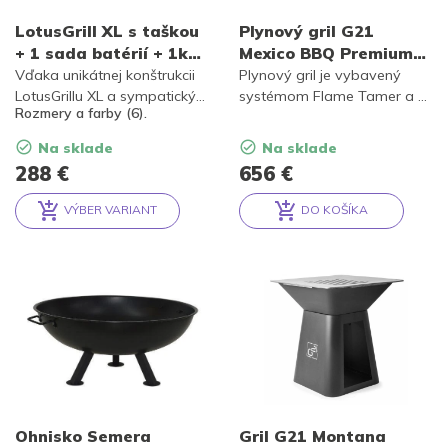
LotusGrill XL s taškou
Plynový gril G21
+ 1 sada batérií + 1kg
Mexico BBQ Premium
uhlia + 1 gél
line, 7 horákov +
Vďaka unikátnej konštrukcii
Plynový gril je vybavený
LotusGrillu XL a sympatickým
zadarmo redukčný
systémom Flame Tamer a 7
Rozmery a farby (6).
rozmerom môžete grilovať
nerezovými horákmi s
ventil
doma na balkóne, terase, na
piezoelektrickým
Na sklade
Na sklade
chalupe, v kempe, v parku,
zapaľovaním a plynovú
288
€
656
€
na lodi nebo na rybách bez
reguláciou. Ďalej je
toho, aby ste niekoho
vybavený odklápacím
VÝBER VARIANT
DO KOŠÍKA
obťažovali dymom.
krytom grilovacej plochy a
Alternative:
Alternative:
odkladacími poličkami na
oboch stranách.
Ohnisko Semera
Gril G21 Montana