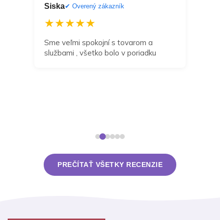
Siska
Dan
ník
✔ Overený zákazník
★★★★★
★
a
Sme veľmi spokojní s tovarom a
Môž
službami , všetko bolo v poriadku
odp
zak
navr
dní 
takt
rieš
PREČÍTAŤ VŠETKY RECENZIE