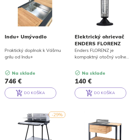
Indu+ Umývadlo
Elektrický ohrievač
ENDERS FLORENZ
Praktický doplnok k Vášmu
Enders FLORENZ je
grilu od Indu+
kompaktný otočný voľne
stojaci elektrický žiarič
ideálny do krytých priestorov
Na sklade
Na sklade
v elegantnom čiernom
746
€
140
€
dizajne s výkonom 900W.
DO KOŠÍKA
DO KOŠÍKA
Alternative:
Alternative:
-29%