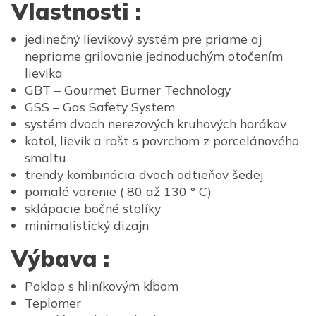
Vlastnosti :
jedinečný lievikový systém pre priame aj
nepriame grilovanie jednoduchým otočením
lievika
GBT – Gourmet Burner Technology
GSS – Gas Safety System
systém dvoch nerezových kruhových horákov
kotol, lievik a rošt s povrchom z porcelánového
smaltu
trendy kombinácia dvoch odtieňov šedej
pomalé varenie ( 80 až 130 ° C)
sklápacie bočné stolíky
minimalistický dizajn
Výbava :
Poklop s hliníkovým kĺbom
Teplomer