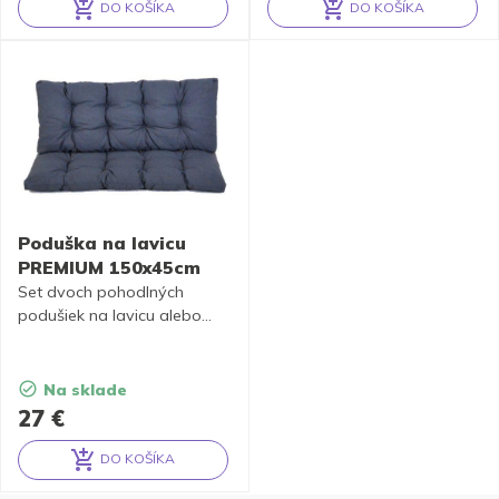
DO KOŠÍKA
DO KOŠÍKA
Alternative:
Alternative:
Poduška na lavicu
PREMIUM 150x45cm
Set dvoch pohodlných
podušiek na lavicu alebo
hojdačku
s doporučenou
šírkou sedáku 150 cm
.
Na sklade
27
€
DO KOŠÍKA
Alternative: