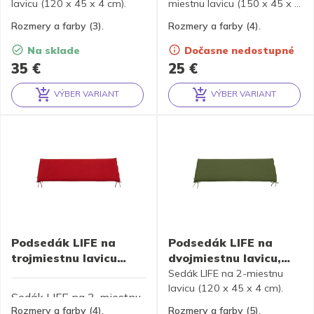
lavicu (120 x 45 x 4 cm).
miestnu lavicu (150 x 45 x 6
cm).
Rozmery a farby (3).
Rozmery a farby (4).
Na sklade
Dočasne nedostupné
35
€
25
€
VÝBER VARIANT
VÝBER VARIANT
Alternative:
Alternative:
Podsedák LIFE na
Podsedák LIFE na
trojmiestnu lavicu
dvojmiestnu lavicu,
150x45x4 cm
120x45x4 cm
Sedák LIFE na 2-miestnu
lavicu (120 x 45 x 4 cm).
Sedák LIFE na 3-miestnu
Rozmery a farby (4).
Rozmery a farby (5).
lavicu (150 x 45 x 4 cm).