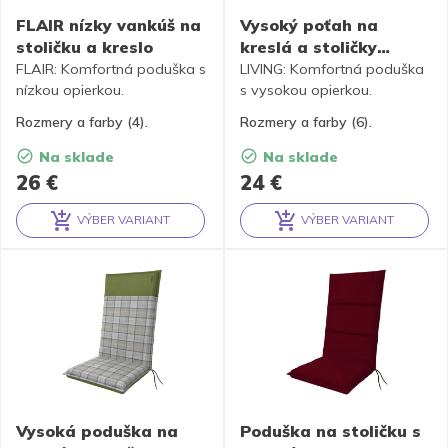
FLAIR nízky vankúš na
Vysoký poťah na
stoličku a kreslo
kreslá a stoličky
LIVING
FLAIR: Komfortná poduška s
LIVING: Komfortná poduška
nízkou opierkou.
s vysokou opierkou.
Rozmery a farby (4).
Rozmery a farby (6).
Na sklade
Na sklade
26
€
24
€
VÝBER VARIANT
VÝBER VARIANT
Alternative:
Alternative:
Vysoká poduška na
Poduška na stoličku s