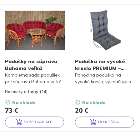
Podušky na súpravu
Poduška na vysoké
Bahama veľká
kreslo PREMIUM –
120x50cm
Kompletná sada podušiek
Pohodlná poduška na
pre súpravu Bahama veľká.
vysoké kreslo, vyznačujúca
sa
luxusným prešívaným
Rozmery a farby (14).
prevedením a bohatou
výplňou
.
Na sklade
Na sklade
73
€
20
€
VÝBER VARIANT
DO KOŠÍKA
Alternative:
Alternative: