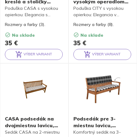
kreslá a stoličky
vysokým operadlom
CASA, 3 farby
CITY
Poduška CASA s vysokou
Poduška CITY s vysokou
opierkou: Elegancia s
opierkou: Elegancia v
ochrannou vrstvou.
každom detaile.
Rozmery a farby (3).
Rozmery a farby (8).
Na sklade
Na sklade
35
€
35
€
VÝBER VARIANT
VÝBER VARIANT
Alternative:
Alternative:
CASA podsedák na
Podsedák pre 3-
dvojmiestnu lavicu,
miestnu lavicu,
120x45x4 cm
150x45x6 cm
Sedák CASA na 2-miestnu
Komfortný sedák na 3-