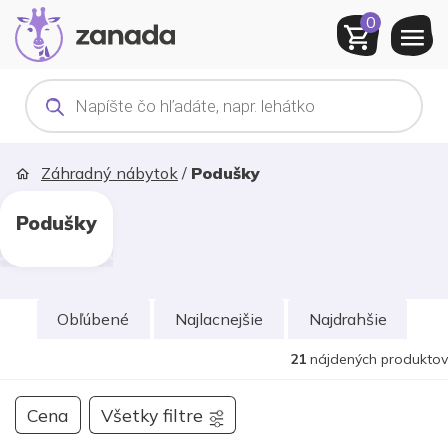
0
Products
search
Záhradný nábytok
/
Podušky
Podušky
Obľúbené
Najlacnejšie
Najdrahšie
21
nájdených produktov
Cena
Všetky filtre