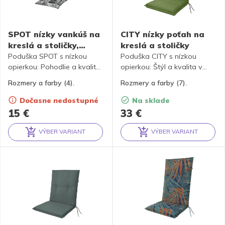
SPOT nízky vankúš na
CITY nízky poťah na
kreslá a stoličky,
kreslá a stoličky
48x100x5 cm
Poduška SPOT s nízkou
Poduška CITY s nízkou
opierkou: Pohodlie a kvalita
opierkou: Štýl a kvalita v
pre váš relax.
každom detaile.
Rozmery a farby (4).
Rozmery a farby (7).
Dočasne nedostupné
Na sklade
15
€
33
€
VÝBER VARIANT
VÝBER VARIANT
Alternative:
Alternative: