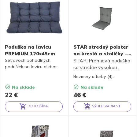
Poduška na lavicu
STAR stredný polster
PREMIUM 120x45cm
na kreslá a stoličky –
48x110x6 cm
Set dvoch pohodlných
STAR: Prémiová poduška
podušiek na lavicu alebo
so stredne vysokou
hojdačku
s doporučenou
opierkou z dralonu.
Rozmery a farby (4).
šírkou sedáku 120 cm
.
Na sklade
Na sklade
22
€
46
€
DO KOŠÍKA
VÝBER VARIANT
Alternative:
Alternative: