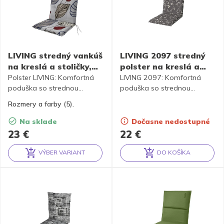
LIVING stredný vankúš
LIVING 2097 stredný
na kreslá a stoličky,
polster na kreslá a
48x110x6 cm
stoličky so zipsom,
Polster LIVING: Komfortná
LIVING 2097: Komfortná
poduška so strednou
48x110x6 cm
poduška so strednou
opierkou.
opierkou a zipsom.
Rozmery a farby (5).
Na sklade
Dočasne nedostupné
23
€
22
€
VÝBER VARIANT
DO KOŠÍKA
Alternative:
Alternative: