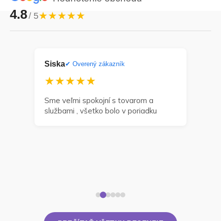
4.8
★★★★★
/ 5
Siska
Dan
ník
✔ Overený zákazník
★★★★★
★
a
Sme veľmi spokojní s tovarom a
Môž
službami , všetko bolo v poriadku
odp
zak
navr
dní 
takt
rieš