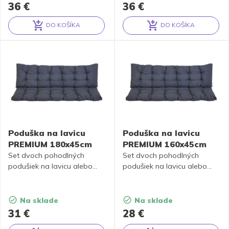
36
€
36
€
DO KOŠÍKA
DO KOŠÍKA
Alternative:
Alternative:
Poduška na lavicu
Poduška na lavicu
PREMIUM 180x45cm
PREMIUM 160x45cm
Set dvoch pohodlných
Set dvoch pohodlných
podušiek na lavicu alebo
podušiek na lavicu alebo
hojdačku
s doporučenou
hojdačku
s doporučenou
šírkou sedáku 180 cm
.
šírkou sedáku 160 cm
.
Na sklade
Na sklade
31
€
28
€