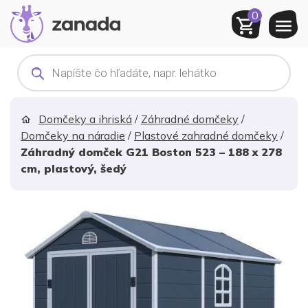
0
Products
search
Domčeky a ihriská
/
Záhradné domčeky
/
Domčeky na náradie
/
Plastové zahradné domčeky
/
Záhradný domček G21 Boston 523 – 188 x 278
cm, plastový, šedý