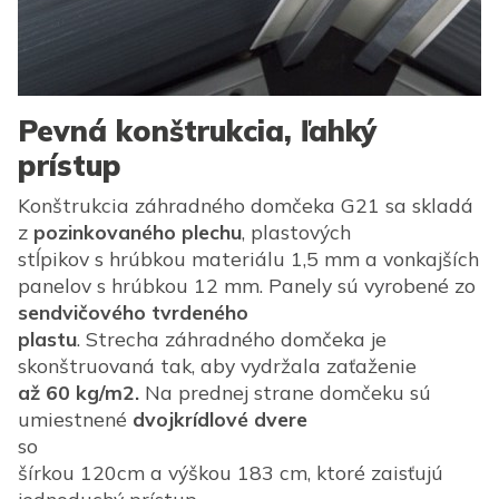
Pevná konštrukcia, ľahký
prístup
Konštrukcia záhradného domčeka G21 sa skladá
z
pozinkovaného plechu
, plastových
stĺpikov s hrúbkou materiálu 1,5 mm a vonkajších
panelov s hrúbkou 12 mm. Panely sú vyrobené zo
sendvičového tvrdeného
plastu
. Strecha záhradného domčeka je
skonštruovaná tak, aby vydržala zaťaženie
až 60 kg/m2.
Na prednej strane domčeku sú
umiestnené
dvojkrídlové dvere
so
šírkou 120cm a výškou 183 cm, ktoré zaisťujú
jednoduchý prístup.