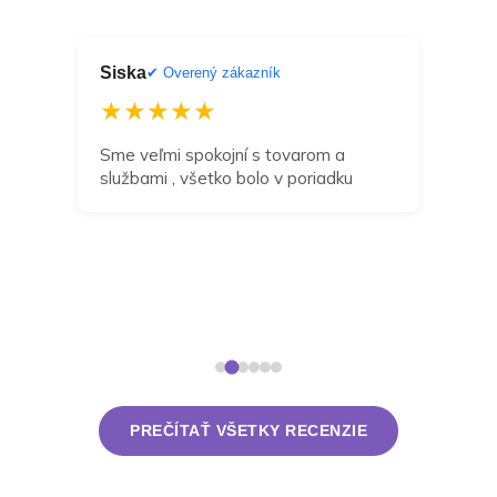
Siska
Dan
ník
✔ Overený zákazník
★★★★★
★
a
Sme veľmi spokojní s tovarom a
Môž
službami , všetko bolo v poriadku
odp
zak
navr
dní 
takt
rieš
PREČÍTAŤ VŠETKY RECENZIE