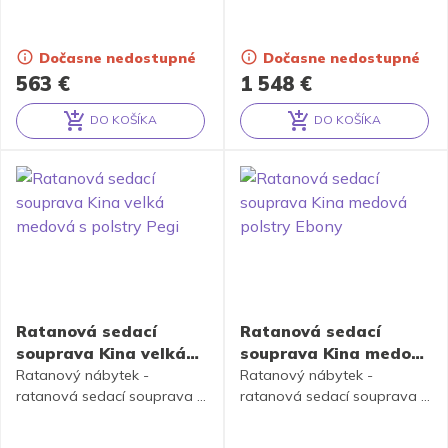
masivních ratanových tyčí.
teakového dřeva s výpletem
Vyplétána je ručně ze stonků
za ratanu kubu v přírodní
vodního hyacintu.
šedé barvě. Polstrování je v
Dočasne nedostupné
Dočasne nedostupné
barvě bílé kávy. Polstry mají
563
€
1 548
€
snímatené povlaky.
DO KOŠÍKA
DO KOŠÍKA
Alternative:
Alternative:
Ratanová sedací
Ratanová sedací
souprava Kina velká
souprava Kina medová
medová s polstry Pegi
polstry Ebony
Ratanový nábytek -
Ratanový nábytek -
ratanová sedací souprava je
ratanová sedací souprava je
vyrobena z přírodního
vyrobena z přírodního
ratanu s barvou konstrukce
ratanu s barvou konstrukce