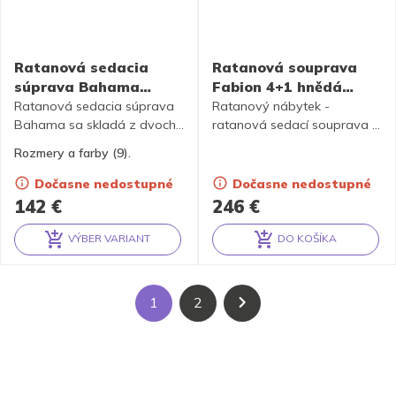
Ratanová sedacia
Ratanová souprava
súprava Bahama
Fabion 4+1 hnědá
koňak 2+1, MAXI
polstry Pegi
Ratanová sedacia súprava
Ratanový nábytek -
podušky
Bahama sa skladá z dvoch
ratanová sedací souprava je
kresiel, stolíka so sklenenou
vyrobena z přírodního
Rozmery a farby (9).
doskou a kompletnej sady
ratanu v medové barvě
podušiek v MAXI prevedení.
konstrukce, souprava
Dočasne nedostupné
Dočasne nedostupné
Podušky sú k dispozícii v 9
obsahuje 4 křesla a stolek se
142
€
246
€
farbách.
sklem, kompletní sadu
polstrů
VÝBER VARIANT
DO KOŠÍKA
Alternative:
Alternative:
1
2
→