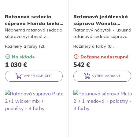
Ratanová sedacia
Ratanová jedálenská
súprava Florida biela –
súprava Wanuta
3 farby
wicker mix + polstry –
Nádherná ratanová sedacia
Ratanový nábytok - luxusná
súprava vyrobená z
6 farieb
ratanová sedacia súprava je
prírodného ratanu s kostrou
vyrobená z prírodného
Rozmery a farby (2).
Rozmery a farby (6).
z masívnych ratanový tyčí a
ratanu. Zostava obsahuje 4
výpletom z ratanových
kreslá, stolík so sklom a
Na sklade
Dočasne nedostupné
prútikov.
kompletnú sadu polstrov
1 030
€
542
€
podľa obrázku výrobku. K
dispozícii je 6 farieb
VÝBER VARIANT
VÝBER VARIANT
polostrov.
Alternative:
Alternative: