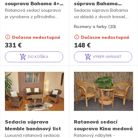
souprava Bahama 4+1
súprava Bahama
medová, polstr MAXI
hnedá 2+1, MAXI
Ratanová sedací souprava
Sedacia súprava Bahama
vínový
je vyrobena z přírodního
podušky
sa skladá z dvoch kresiel,
ratanu s barvou konstrukce
stolíka so sklenenou doskou
Rozmery a farby (10).
odpovádající fotografii
a kompletnej sady podušiek
výrobku,obsahuje 4 křesla a
v MAXI prevedení. Podušky
Dočasne nedostupné
Dočasne nedostupné
stolek se sklem, kompletní
sú k dispozícii v 10 farbách.
331
€
148
€
sadu polstrů vyrobených v
České republice
DO KOŠÍKA
VÝBER VARIANT
Alternative:
Alternative:
Sedacia súprava
Ratanová sedací
Memble banánový list
souprava Kina medová
Luxusná ratanová sedacia
Ratanový nábytek -