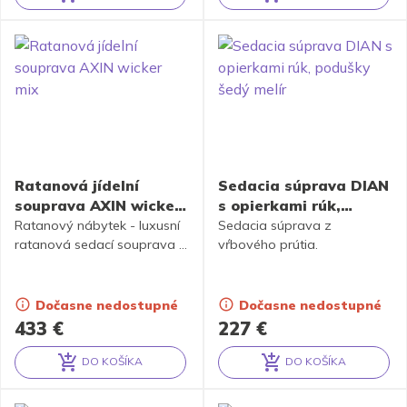
Alternative:
Alternative:
Ratanová jídelní
Sedacia súprava DIAN
souprava AXIN wicker
s opierkami rúk,
mix
podušky šedý melír
Ratanový nábytek - luxusní
Sedacia súprava z
ratanová sedací souprava je
vŕbového prútia.
vyrobena z přírodního
ratanu v kombinaci s
mahagonovým dřevem.
Dočasne nedostupné
Dočasne nedostupné
Sestava obsahuje 4 křesla a
433
€
227
€
stůl se sklem
DO KOŠÍKA
DO KOŠÍKA
Alternative:
Alternative: