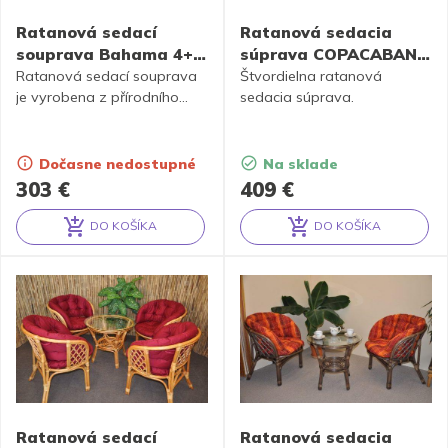
Ratanová sedací
Ratanová sedacia
souprava Bahama 4+1
súprava COPACABANA
medová, polstr okrový
medová
Ratanová sedací souprava
Štvordielna ratanová
je vyrobena z přírodního
sedacia súprava.
ratanu s barvou konstrukce
odpovádající fotografii
výrobku,obsahuje 4 křesla a
Dočasne nedostupné
Na sklade
stolek se sklem, kompletní
303
€
409
€
sadu polstrů vyrobených v
České republice
DO KOŠÍKA
DO KOŠÍKA
Alternative:
Alternative:
Ratanová sedací
Ratanová sedacia