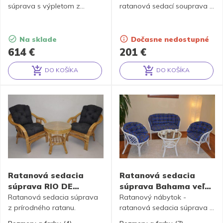
súprava s výpletom z
ratanová sedací souprava je
banánového listu. Súprava
vyrobena z přírodního
sa skladá z dvoch kresiel,
ratanu s barvou konstrukce
lavice, stolíka so sklom a
odpovádající fotografii
Na sklade
Dočasne nedostupné
kompletnej sady vankúšov.
výrobku,obsahuje 2 křesla a
614
€
201
€
stolek se sklem
DO KOŠÍKA
DO KOŠÍKA
Alternative:
Alternative:
Ratanová sedacia
Ratanová sedacia
súprava RIO DE
súprava Bahama veľká
JANEIRO 2+1 medová
biela + MAXI polostre
Ratanová sedacia súprava
Ratanový nábytok -
z prírodného ratanu.
ratanová sedacia súprava je
vyrobená z prírodného