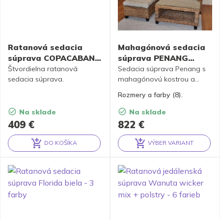
Ratanová sedacia
Mahagónová sedacia
súprava COPACABANA
súprava PENANG
hnedá
banánový list – 4 farby
Štvordielna ratanová
Sedacia súprava Penang s
sedacia súprava.
mahagónovú kostrou a
výpletom z banánového
Rozmery a farby (8).
listu. Podušky sú snímateľné,
prateľné. K dispozícii 8
Na sklade
Na sklade
variant produktov.
409
€
822
€
DO KOŠÍKA
VÝBER VARIANT
Alternative:
Alternative: