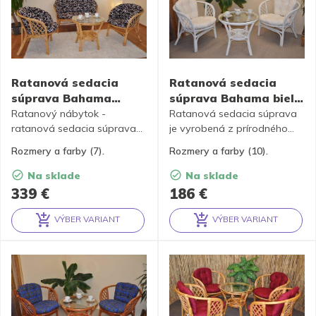
Ratanová sedacia
Ratanová sedacia
súprava Bahama
súprava Bahama biela
medová veľká +
2 + 1, polstry – 10
Ratanový nábytok -
Ratanová sedacia súprava
polstre MAXI – 7 farieb
ratanová sedacia súprava
farieb
je vyrobená z prírodného
Bahama je vyrobená z
ratanu s farbou konštrukcie
Rozmery a farby (7).
Rozmery a farby (10).
prírodného ratanu s farbou
zodpovedajúcej fotografii
konštrukcie v medovom
výrobku, obsahuje 2 kreslá a
Na sklade
Na sklade
odtieni. Súprava obsahuje
stolík so sklom + kompletnú
339
€
186
€
pohovku, 2 kreslá, stolík so
sadu polstrov vyrobených v
sklom a kompletnú sadu
Českej republike. Polostry sú
VÝBER VARIANT
VÝBER VARIANT
polstrov vyrobených v
k dispozícii v 10 farbách.
Alternative:
Alternative:
Českej republike. Polostry sú
k dispozícii v 7 farbách.