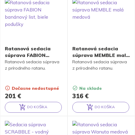
Ratanová sedacia
Ratanová sedacia
súprava FABION
súprava MEMBLE malá
banánový list, biele
medová
Ratanová sedacia súprava
Ratanová sedacia súprava
podušky
z prírodného ratanu.
z prírodného ratanu.
Dočasne nedostupné
Na sklade
201
€
316
€
DO KOŠÍKA
DO KOŠÍKA
Alternative:
Alternative: