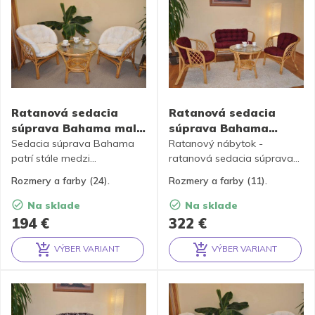
Ratanová sedacia
Ratanová sedacia
súprava Bahama malá
súprava Bahama
– medová
medová veľká +
Sedacia súprava Bahama
Ratanový nábytok -
patrí stále medzi
polstre – 13 farieb
ratanová sedacia súprava
najobľúbenejšie ratanové
Bahama je vyrobená z
Rozmery a farby (24).
Rozmery a farby (11).
sedacie súpravy. Súprava sa
prírodného ratanu s farbou
skladá z dvoch kresiel,
konštrukcie v medovom
Na sklade
Na sklade
stolíka so sklenenou doskou
odtieni. Súprava obsahuje
194
€
322
€
a kompletnej sady podušiek.
pohovku, 2 kreslá, stolík so
sklom a kompletnú sadu
VÝBER VARIANT
VÝBER VARIANT
polstrov vyrobených v
Alternative:
Alternative:
Českej republike. Polostry sú
k dispozícii v 13 farbách.