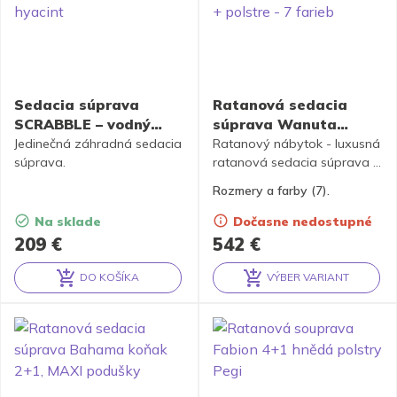
Sedacia súprava
Ratanová sedacia
SCRABBLE – vodný
súprava Wanuta
hyacint
medová + polstre – 7
Jedinečná záhradná sedacia
Ratanový nábytok - luxusná
súprava.
farieb
ratanová sedacia súprava je
vyrobená z prírodného
Rozmery a farby (7).
ratanu s farbou konštrukcie
"medová". Set obsahuje 4
Na sklade
Dočasne nedostupné
kreslá, stolík so sklom a
209
€
542
€
kompletnú sadu polstrov
podľa obrázku výrobku. K
DO KOŠÍKA
VÝBER VARIANT
dispozícii je 7 farieb
Alternative:
Alternative:
polostrov.