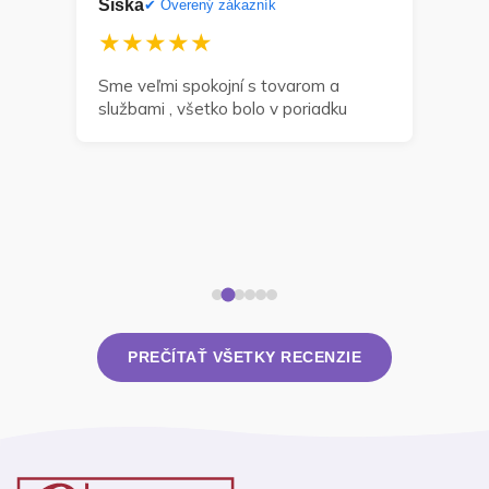
Siska
Dan
ník
✔ Overený zákazník
★★★★★
★
a
Sme veľmi spokojní s tovarom a
Môž
službami , všetko bolo v poriadku
odp
zak
navr
dní 
takt
rieš
PREČÍTAŤ VŠETKY RECENZIE