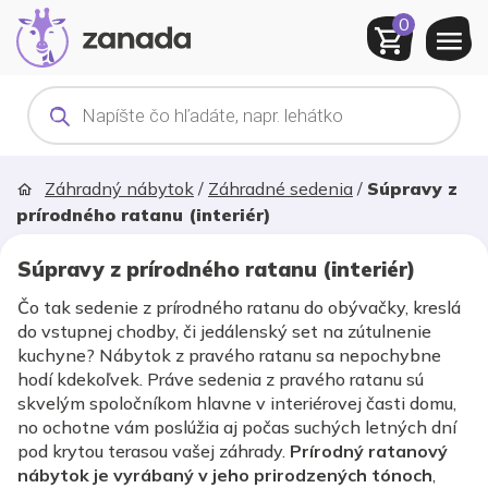
0
Products
search
Záhradný nábytok
/
Záhradné sedenia
/
Súpravy z
prírodného ratanu (interiér)
Súpravy z prírodného ratanu (interiér)
Čo tak sedenie z prírodného ratanu do obývačky, kreslá
do vstupnej chodby, či jedálenský set na zútulnenie
kuchyne? Nábytok z pravého ratanu sa nepochybne
hodí kdekoľvek. Práve sedenia z pravého ratanu sú
skvelým spoločníkom hlavne v interiérovej časti domu,
no ochotne vám poslúžia aj počas suchých letných dní
pod krytou terasou vašej záhrady.
Prírodný ratanový
nábytok je vyrábaný v jeho prirodzených tónoch
,