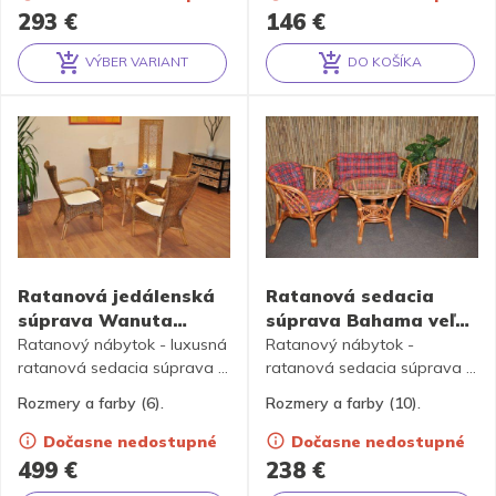
prútikov. K dispozícii sú
obsahuje 2 křesla a stolek se
293
€
146
€
polostre v 6 farbách.
sklem
VÝBER VARIANT
DO KOŠÍKA
Alternative:
Alternative:
Ratanová jedálenská
Ratanová sedacia
súprava Wanuta
súprava Bahama veľká
brown wash + polstry –
Cognac + polostry – 10
Ratanový nábytok - luxusná
Ratanový nábytok -
6 farieb
ratanová sedacia súprava je
farieb
ratanová sedacia súprava je
vyrobená z prírodného
vyrobená z prírodného
Rozmery a farby (6).
Rozmery a farby (10).
ratanu. Zostava bsahuje 4
ratanu s farbou konštrukcie
kreslá, stolík so sklom a
zodpovedajúcej fotografii
Dočasne nedostupné
Dočasne nedostupné
kompletnú sadu polstrov
výrobku. Obsahuje lavicu, 2
499
€
238
€
podľa obrázku výrobku. K
kreslá a stolík so sklom +