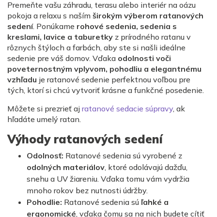
Premeňte vašu záhradu, terasu alebo interiér na oázu
pokoja a relaxu s naším
širokým výberom ratanových
sedení
. Ponúkame
rohové sedenia, sedenia s
kreslami, lavice a taburetky
z prírodného ratanu v
rôznych štýloch a farbách, aby ste si našli ideálne
sedenie pre váš domov. Vďaka
odolnosti voči
poveternostným vplyvom, pohodliu a elegantnému
vzhľadu
je ratanové sedenie perfektnou voľbou pre
tých, ktorí si chcú vytvoriť krásne a funkčné posedenie.
Môžete si prezrieť aj
ratanové sedacie súpravy
, ak
hľadáte umelý ratan.
Výhody ratanových sedení
Odolnosť:
Ratanové sedenia sú vyrobené z
odolných materiálov
, ktoré odolávajú dažďu,
snehu a UV žiareniu. Vďaka tomu vám vydržia
mnoho rokov bez nutnosti údržby.
Pohodlie:
Ratanové sedenia sú
ľahké a
ergonomické
, vďaka čomu sa na nich budete cítiť