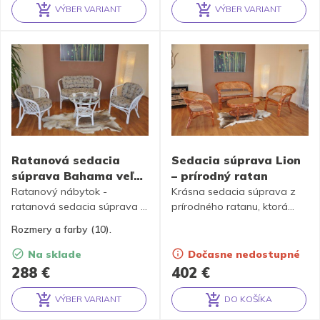
dispozícii je 6 farieb
kompletnú sadu polstrov
VÝBER VARIANT
VÝBER VARIANT
polostrov.
vyrobených v Českej
Alternative:
Alternative:
republike. Možnosť výberu z
polostrov klasickej veľkosti
alebo Maxi polostrov.
Polostry sú k dispozícii v 10
farbách.
Ratanová sedacia
Sedacia súprava Lion
súprava Bahama veľká
– prírodný ratan
biela + polstry – 10
Ratanový nábytok -
Krásna sedacia súprava z
farieb
ratanová sedacia súprava je
prírodného ratanu, ktorá
vyrobená z prírodného
vďaka svojej dokonalej
Rozmery a farby (10).
ratanu s farbou konštrukcie
konštrukcii ponúka veľmi
zodpovedajúcej fotografii
príjemné posedenie nielen
Na sklade
Dočasne nedostupné
výrobku. Set obsahuje
pri káve.
288
€
402
€
lavicu, 2 kreslá a stolík so
sklom + kompletnú sadu
VÝBER VARIANT
DO KOŠÍKA
polstrov vyrobených v