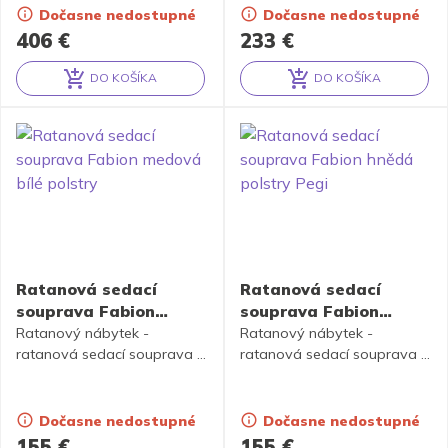
a výpletu medové.
odpovádající fotografii
Dočasne nedostupné
Dočasne nedostupné
Souprava se skládá
výrobku,obsahuje 2 křesla a
406
€
233
€
z lavice, 2 křesel, stolku se
stolek se sklem a sadu
skleněnou deskou a
polstrů.
DO KOŠÍKA
DO KOŠÍKA
kompletní sady polstrů z
Alternative:
Alternative:
vysoce kvalitní čalounické
látky.
Ratanová sedací
Ratanová sedací
souprava Fabion
souprava Fabion
medová bílé polstry
hnědá polstry Pegi
Ratanový nábytek -
Ratanový nábytek -
ratanová sedací souprava je
ratanová sedací souprava je
vyrobena z přírodního
vyrobena z přírodního
ratanu v medové barvě
ratanu v hnědé barvě
konstrukce, souprava
konstrukce, souprava
Dočasne nedostupné
Dočasne nedostupné
obsahuje 2 křesla a stolek se
obsahuje 2 křesla a stolek se
155
€
155
€