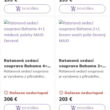
sklem, kompletní sadu
sklem, kompletní sadu
polstrů dle obrázku
polstrů
DO KOŠÍKA
DO KOŠÍKA
Alternative:
Alternative:
Ratanová sedací
Ratanová sedací
souprava Bahama 4+1
souprava Bahama 2+1
medová, polstry MAXI
brown wash polsr
Ratanová sedací souprava
Ratanová sedací souprava
červené
je vyrobena z přírodního
čevený MAXI
je vyrobena z přírodního
ratanu s barvou konstrukce
ratanu s barvou konstrukce
odpovádající fotografii
odpovádající fotografii
výrobku,obsahuje 4 křesla a
výrobku,obsahuje 2 křesla a
Dočasne nedostupné
Dočasne nedostupné
stolek se sklem, kompletní
stolek se sklem, kompletní
306
€
203
€
sadu polstrů vyrobených v
sadu polstrů vyrobených v
České republice
České republice
DO KOŠÍKA
DO KOŠÍKA