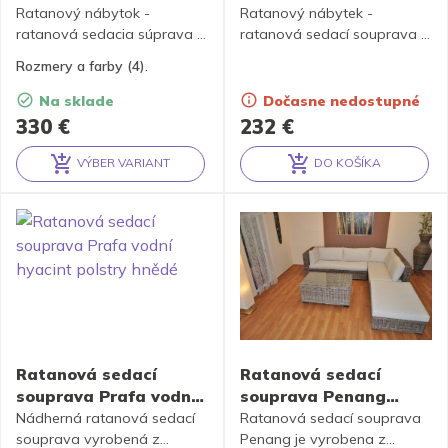
hnedá – 3 farby
wash
Ratanový nábytok -
Ratanový nábytek -
ratanová sedacia súprava je
ratanová sedací souprava je
vyrobená z prírodného
vyrobena z přírodního
Rozmery a farby (4).
ratanu s farbou konštrukcie
ratanu v barvě konstrukce a
zodpovedajúcej fotografii
výpletu brown wash,
Na sklade
Dočasne nedostupné
výrobku. Set obsahuje
souprava obsahuje 4 křesla
330
€
232
€
lavicu, 2 kreslá a stolík so
a stolek se sklem, kompletní
sklom, kompletnú sadu
sadu polstrů
VÝBER VARIANT
DO KOŠÍKA
polstrov vyrobených v
Alternative:
Alternative:
Českej republike. Podušky sú
k dispozícii v 3 farbách.
Ratanová sedací
Ratanová sedací
souprava Prafa vodní
souprava Penang
hyacint polstry hnědé
ratan kubu levá
Nádherná ratanová sedací
Ratanová sedací souprava
souprava vyrobená z
polstry béžové
Penang je vyrobena z