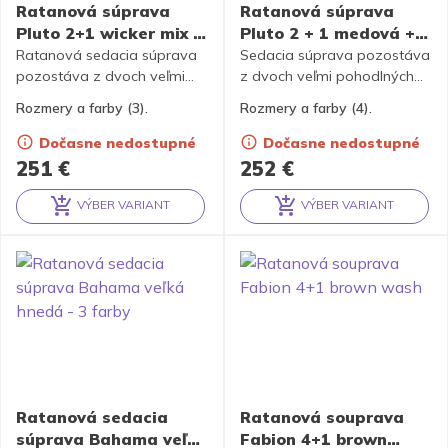
Ratanová súprava
Ratanová súprava
Pluto 2+1 wicker mix +
Pluto 2 + 1 medová +
podušky – 3 farby
polostry – 4 farby
Ratanová sedacia súprava
Sedacia súprava pozostáva
pozostáva z dvoch veľmi
z dvoch veľmi pohodlných
pohodlných kresiel a stola
kresiel a stola vyrobených z
Rozmery a farby (3).
Rozmery a farby (4).
vyrobených z prírodného
prírodného ratanu. Spoje
ratanu. Spoje ratanovej
ratanovej konštrukcie sú
Dočasne nedostupné
Dočasne nedostupné
konštrukcie sú skrutkované.
skrutkované. Polstry k
251
€
252
€
Polostry k súprave sú
súprave sú vyrobené v
vyrobené v Českej republike.
Českej republike. Polostry sú
VÝBER VARIANT
VÝBER VARIANT
K dispozícii sú polostre v 3
k dispozícii v 4 farbách.
Alternative:
Alternative:
farbách.
Ratanová sedacia
Ratanová souprava
súprava Bahama veľká
Fabion 4+1 brown